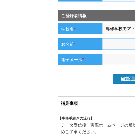
ご登録者情報
*
学校名
*
お名前
*
電子メール
補足事項
【事務手続きの流れ】
データ受信後、実際ホームページの反
めご了承ください。