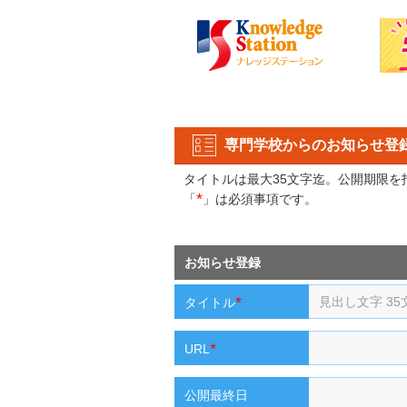
専門学校からのお知らせ登
タイトルは最大35文字迄。公開期限
*
「
」は必須事項です。
お知らせ登録
*
タイトル
*
URL
公開最終日