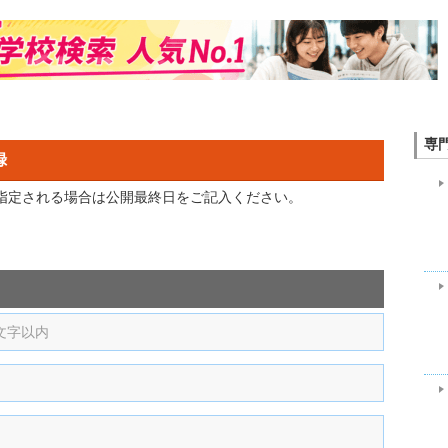
専
録
を指定される場合は公開最終日をご記入ください。