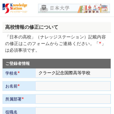
高校情報の修正について
「日本の高校」（ナレッジステーション）記載内容
*
の修正はこのフォームからご連絡ください。「
」
は必須事項です。
ご登録者情報
*
学校名
*
お名前
*
所属部署
役職名