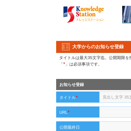
大学からのお知らせ登録
タイトルは最大35文字迄。公開期限
*
「
」は必須事項です。
お知らせ登録
*
タイトル
*
URL
公開最終日