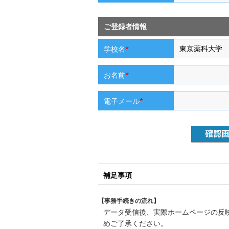
ご登録者情報
*
学校名
*
お名前
*
電子メール
補足事項
【事務手続きの流れ】
データ受信後、実際ホームページの反
めご了承ください。