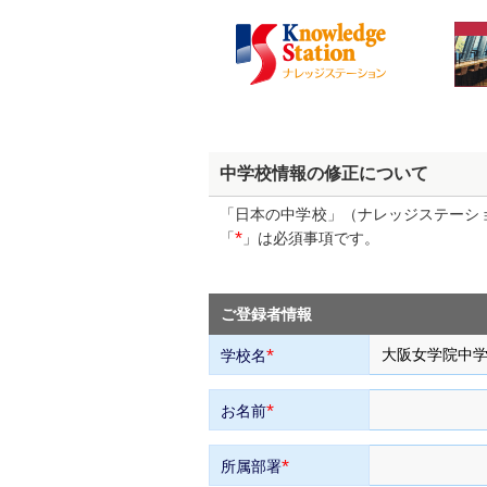
中学校情報の修正について
「日本の中学校」（ナレッジステーシ
*
「
」は必須事項です。
ご登録者情報
*
学校名
*
お名前
*
所属部署